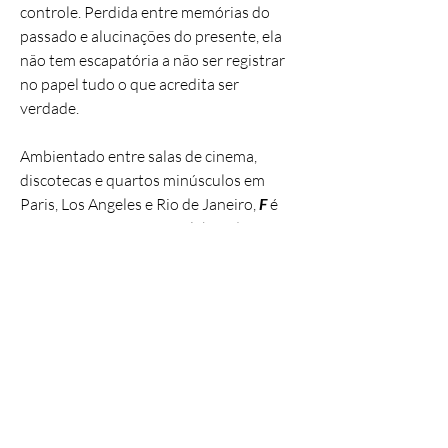
controle. Perdida entre memórias do
passado e alucinações do presente, ela
não tem escapatória a não ser registrar
no papel tudo o que acredita ser
verdade.
Ambientado entre salas de cinema,
discotecas e quartos minúsculos em
Paris, Los Angeles e Rio de Janeiro,
F
é
um romance feroz que celebra, de forma
única, as fronteiras incontornáveis e
fluidas entre realidade e ficção.
Uma obra de arte corre sempre o risco de
não ter sentido, mas ela não seria nada
sem esse risco. Xerxenesky apostou alto
com este fascinante romance, ao propor
uma engenhosa combinação de amor à
arte, amor ao cinema e paixão pelo crime.
Um livro noir, escrito com coragem e